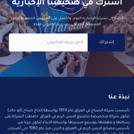
اشترك في صحيفتنا الإخبارية
انضم إلى نشرتنا الإخبارية اليوم، واحصل على العروض الحصرية ورموز
القسيمة. أنت على بعد بريد إلكتروني فقط
نبذة عنا
تأسست شركة الصباح في العراق عام 1959 بواسطة الحاج صباح (أبو خالد)
لتكون شركة متخصصة بتصنيع الايس كريم في العراق. حافظت الشركة على
رسالتها و مهمتها بتوسيع مسيرتها بواسطة الابناء لتكون جزءا من
تأسيس مصانع الايس كريم في االعراق و الاردن منذ عام 1980 حتى أصبحت