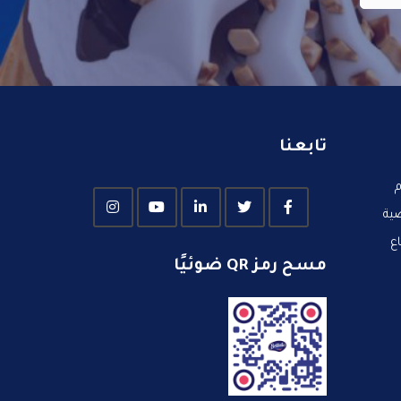
تابعنا
م
ية
ع
مسح رمز QR ضوئيًا