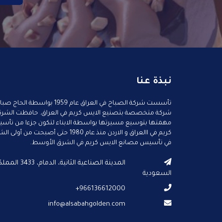
نبذة عنا
تأسست شركة الصباح في العراق عام 1959 ب
شركة متخصصة بتصنيع الايس كريم في العراق. حافظت الشركة
مهمتها بتوسيع مسيرتها بواسطة الابناء لتكون جزءا من تأ
كريم في االعراق و الاردن منذ عام 1980 حتى أص
في تأسيس مصانع الايس كريم في الشرق الأوسط.
المدينة الصناعية الثانية
السعودية
966136612000+
info@alsabahgolden.com