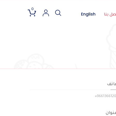
0
English
صل بنا
اتف
+
966136612
نوان