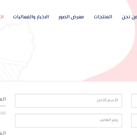
ن نحن
المنتجات
معرض الصور
الاخبار والفعاليات
ات
اله
000
الع