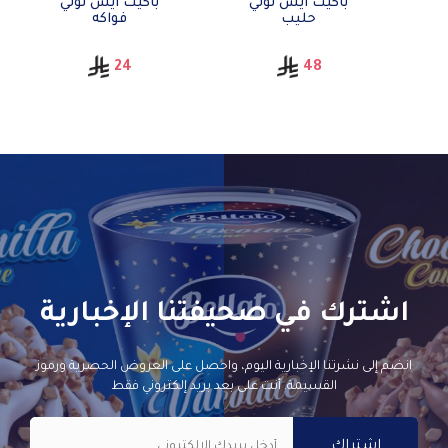
باكيت ايس لولي
باكيت ايس لولي
حليب
فواكه
24
48
اشترك في صحيفتنا الإخبارية
انضم إلى نشرتنا الإخبارية اليوم، واحصل على العروض الحصرية ورموز
القسيمة. أنت على بعد بريد إلكتروني فقط