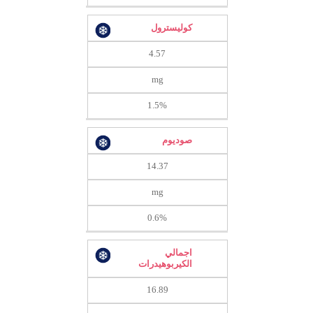
كوليسترول
4.57
mg
1.5%
صوديوم
14.37
mg
0.6%
اجمالي
الكيربوهيدرات
16.89