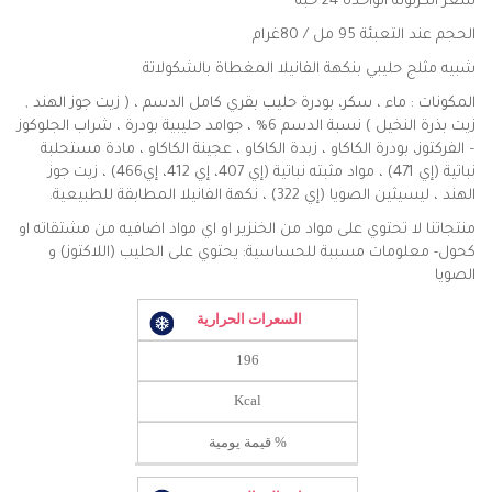
سعر الكرتونة الواحدة 24 حبة
الحجم عند التعبئة 95 مل / 80غرام
شبيه مثلج حليبي بنكهة الفانيلا المغطاة بالشكولاتة
المكونات : ماء ، سكر، بودرة حليب بقري كامل الدسم ، ( زيت جوز الهند ,
زيت بذرة النخيل ) نسبة الدسم 6% ، جوامد حليبية بودرة ، شراب الجلوكوز
– الفركتوز، بودرة الكاكاو ، زبدة الكاكاو ، عجينة الكاكاو ، مادة مستحلبة
نباتية (إي 471) ، مواد مثبته نباتية (إي 407، إي 412، إي466) ، زيت جوز
الهند ، ليسيثين الصويا (إي 322) ، نكهة الفانيلا المطابقة للطبيعية.
منتجاتنا لا تحتوي على مواد من الخنزير او اي مواد اضافيه من مشتقاته او
كحول- معلومات مسببة للحساسية: يحتوي على الحليب (اللاكتوز) و
الصويا
السعرات الحرارية
196
Kcal
% قيمة يومية