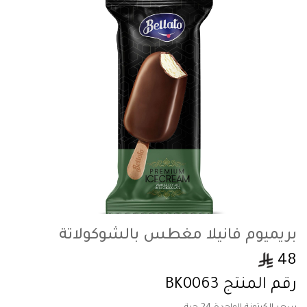
بريميوم فانيلا مغطس بالشوكولاتة
48
رقم المنتج
BK0063