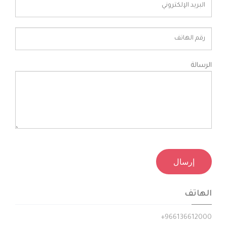
الرسالة
الهاتف
+
966136612000