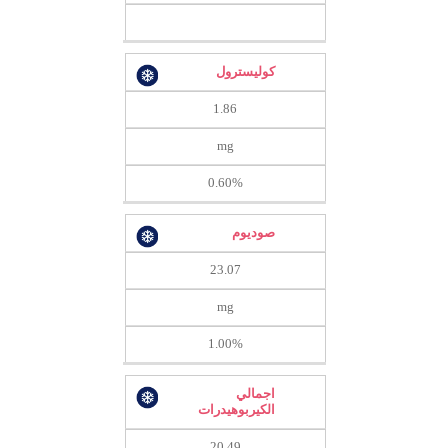
كوليسترول
1.86
mg
0.60%
صوديوم
23.07
mg
1.00%
اجمالي
الكيربوهيدرات
20.49