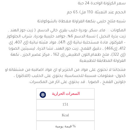
سعر الكرتونة الواحدة 24 حبة
الحجم عند التعبئة: 110 مل/ 65 جم
شبيه مثلج حليبي بنكهة الفراولة مغطاة بالشوكولاتة
المكونات : : ماء، سكر، بودرة حليب بقري خالي الدسم، ( زيت جوز الهند ,
زيت بذرة النخيل ) نسبة الدسم 6%، جوامد حليبية بودرة، شراب الجلوكوز
– الفركتوز، مادة مستحلبة نباتية (إي 471)، مواد مثبته نباتية (إي 407، إي
412، إي466) ، دقيق القمح، زيت جوز الهند، نشا الذرة، ليسيثين الصويا
(إي 322)، ملح طعام،اللون الطبيعي:إي 162 ، مركز عصير الجزر ، نكهة
الفراولة المطابقة للطبيعية.
منتجاتنا لا تحتوي على مواد من الخنزير او اي مواد اضافيه من مشتقاته او
كحول- معلومات مسببة للحساسية: يحتوي على الحليب (اللاكتوز) ،
جلوتين القمح ، الصويا . قد يحتوي على اثار من المكسرات.
السعرات الحرارية
151
Kcal
% قيمة يومية