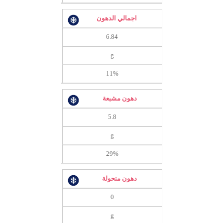
اجمالي الدهون
6.84
g
11%
دهون مشبعة
5.8
g
29%
دهون متحولة
0
g