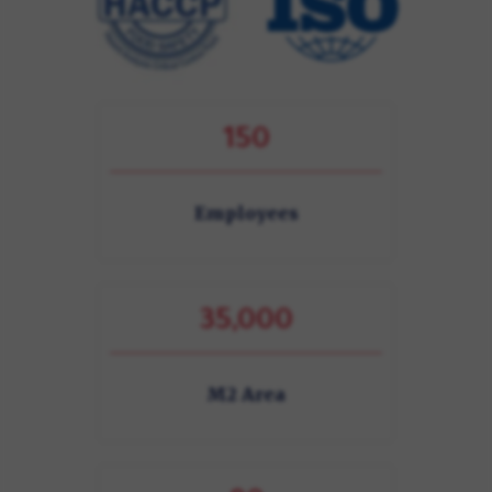
150
Employees
35,000
M2 Area