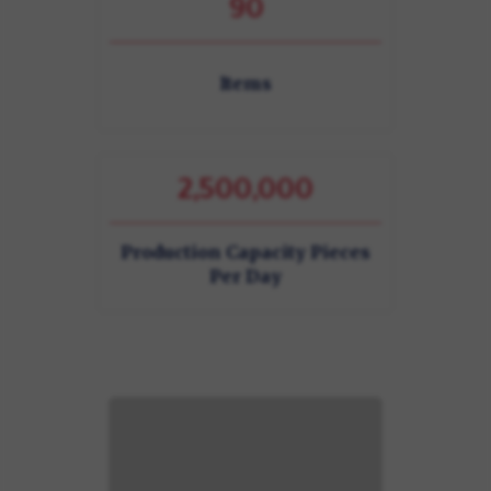
90
Items
2,500,000
Production Capacity Pieces
Per Day