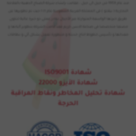
منذ عام 1959 من جيل الى جيل ، فقامت بإنشاء شركة الصباح الذهبية بالعلامة
التجارية ( بيلاتو ) في المملكة العربية السعودية عام ٢٠٢١ حيث تم تطويرها عن
طريق خبرتها الواسعة المتوارثة عبر الأجيال بكادر عملي ذو خبرة عالية لتكون
مصنعا متخصصا في صناعة الايس كريم فقد قامت الشركة بتطوير آلياتها و
معداتها و تأسيس خطوط انتاج حديثة و متطورة تعمل بشكل آلي و بطاقات
إنتاجية عالية لتغطي السوق المحلي و التصدير.
شهادة ISO9001
شهادة الأيزو 22000
شهادة تحليل المخاطر ونقاط المراقبة
الحرجة