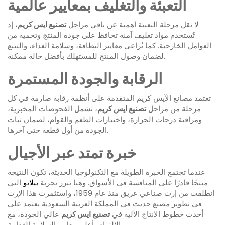
التعبئة والتغليف بمعايير عالمية
لا تقل مرحلة التعبئة أهمية عن باقي مراحل
تصنيع ايس كريم
، إذ
تُستخدم مواد تغليف آمنة تحافظ على جودة المنتج وتحميه من
العوامل الخارجية. كما تُراعى معايير النظافة، وسلامة الغذاء، والتتبع
لضمان وصول المنتج للمستهلك بأفضل حالة ممكنة.
الرقابة والجودة المستمرة
تعتمد مصانع الآيس كريم المتقدمة على أنظمة رقابة صارمة في كل
مرحلة من مراحل
تصنيع ايس كريم
، تشمل الفحوصات المخبرية،
ومراقبة درجات الحرارة، واختبارات الطعم والقوام، لضمان ثبات
الجودة من أول قطعة حتى آخرها.
خبرة تمتد عبر الأجيال
عندما تجتمع الخبرة الطويلة مع التكنولوجيا الحديثة، تكون النتيجة
منتجًا قادرًا على المنافسة في الأسواق. وهنا تبرز تجربة
بيلاتو
التي
انطلقت من إرث صناعي عريق منذ عام 1959، واستثمرت هذا الإرث
في تطوير مصنع حديث في المملكة العربية السعودية يعتمد على
أحدث خطوط الإنتاج الآلية في
تصنيع ايس كريم
عالي الجودة، مع
الالتزام بأعلى معايير السلامة الغذائية.