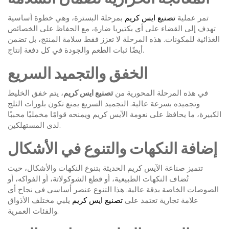
تمر عملية
تصنيع ايس كريم
بمرحلة البسترة، وهي خطوة أساسية
تهدف إلى القضاء على أي بكتيريا ضارة، مع الحفاظ على الخصائص
الغذائية للمكونات. هذه المرحلة لا تعزز فقط سلامة المنتج، بل تضمن
أيضًا ثبات الطعم والجودة في كل دفعة إنتاج.
الخفق والتجميد السريع
في هذه المرحلة المحورية من
تصنيع ايس كريم
، يتم خفق الخليط
وتجميده بسرعة عالية. التجميد السريع يمنع تكون بلورات الثلج
الكبيرة، ما يحافظ على نعومة الآيس كريم ويمنحه قوامًا مخمليًا محببًا
لدى المستهلكين.
إضافة النكهات والتنوع في الأشكال
تتميز صناعة الآيس كريم الحديثة بتنوع النكهات والأشكال، حيث
تُضاف النكهات الطبيعية، أو قطع الشوكولاتة، أو الفواكه، أو
الصوصات الخاصة بدقة عالية. هذا التنوع عنصر أساسي في نجاح أي
علامة تجارية تعتمد على
تصنيع ايس كريم
يلبي مختلف الأذواق
والفئات العمرية.