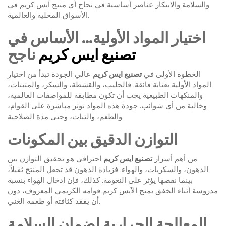
والسلامة والابتكار عناصر أساسية في نجاح أي منتج آيس كريم في
الأسواق المحلية والعالمية.
اختيار المواد الأولية… الأساس في
تصنيع ايس كريم
ناجح
الخطوة الأولى في
تصنيع ايس كريم
عالي الجودة تبدأ من اختيار
المواد الأولية بعناية فائقة. فالحليب، والقشطة، والسكر، والمثبتات،
والمنكهات الطبيعية يجب أن تكون مطابقة للمواصفات العالمية،
وخالية من أي شوائب. جودة هذه المواد تؤثر مباشرة على القوام،
والطعم، والثبات، وحتى مدة الصلاحية.
التوازن الدقيق بين المكونات
من أهم أسرار
تصنيع ايس كريم
احترافي هو تحقيق التوازن بين
الدهون، والسكريات، والهواء. فزيادة الدهون قد تجعل المنتج ثقيلاً،
بينما نقصها يؤثر على النعومة. كذلك، فإن إدخال الهواء بنسبة
مدروسة أثناء الخفق يمنح الآيس كريم قوامه الكريمي المعروف، دون
أن يفقد كثافته أو طعمه الغني.
المعالجة الحرارية لضمان السلامة